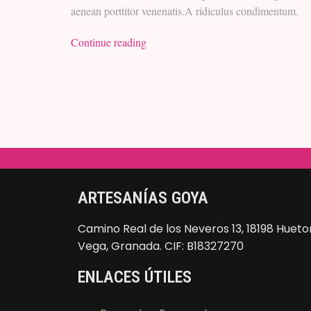
aenean porttitor venenatis.A ridiculus condimentum.
Continue reading
ARTESANÍAS GOYA
Camino Real de los Neveros 13, 18198 Hueto
Vega, Granada. CIF: B18327270
ENLACES ÚTILES