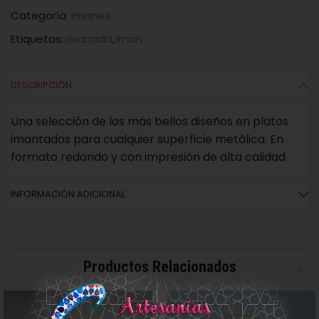
Categoría
Imanes
Etiquetas:
Granada
,
iman
DESCRIPCIÓN
Una selección de los más bellos diseños en platos
imantados para cualquier superficie metálica. En
formato redondo y con impresión de alta calidad
INFORMACIÓN ADICIONAL
Productos Relacionados