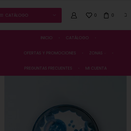
CATÁLOGO
0
0
INICIO
CATÁLOGO
OFERTAS Y PROMOCIONES
ZONAS
PREGUNTAS FRECUENTES
MI CUENTA