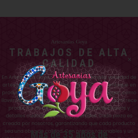
Artesanías Goya
TRABAJOS DE ALTA
CALIDAD
En Artesanías Goya ofrecemos una amplia variedad de
artesanías únicas y hechas a mano. Con un enfoque en
productos prácticos y decorativos para el hogar, como
llaveros, imanes, vasos y tazas. Nuestra empresa ofrece
productos de alta calidad con diseños exclusivos y
detalles cuidadosamente elaborados. Cada pieza es
creada por nosotros, garantizando que cada producto
sea una obra de calidad. Con precios razonables y un
Más de 35 años de