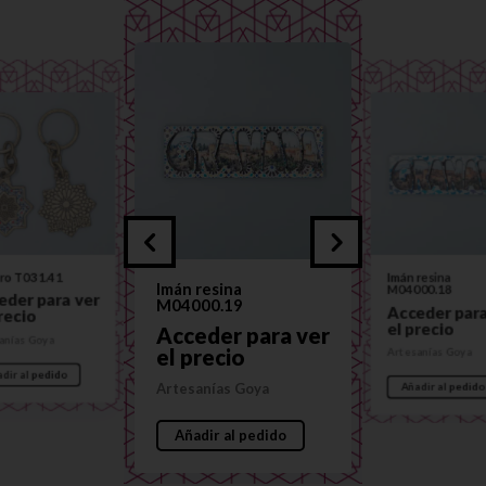
ro T031.41
Imán resina
Imán resina
M04000.18
eder para ver
M04000.19
Acceder para
recio
el precio
Acceder para ver
anías Goya
el precio
Artesanías Goya
dir al pedido
Artesanías Goya
Añadir al pedido
Añadir al pedido