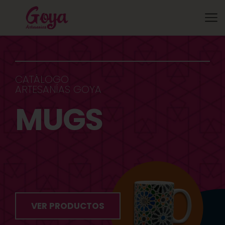
C
A
T
Á
L
O
G
O
A
R
T
E
S
A
N
Í
A
S
G
O
Y
A
M
U
G
S
VER PRODUCTOS